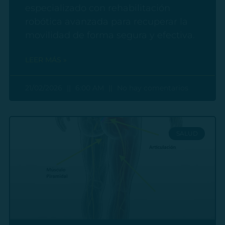
especializado con rehabilitación
robótica avanzada para recuperar la
movilidad de forma segura y efectiva.
LEER MÁS »
21/02/2026
6:00 AM
No hay comentarios
SALUD