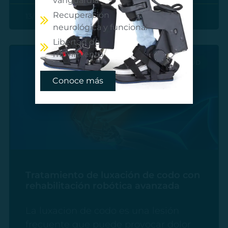
vanguardia
Recuperación
13/03/2026
3:51 PM
No hay comentarios
neurológica y funcional
Libertad de
movimiento
SALUD
Conoce más
Tratamiento de luxación de codo con
rehabilitación robótica avanzada
La luxacion de codo es una lesión
frecuente que puede provocar dolor