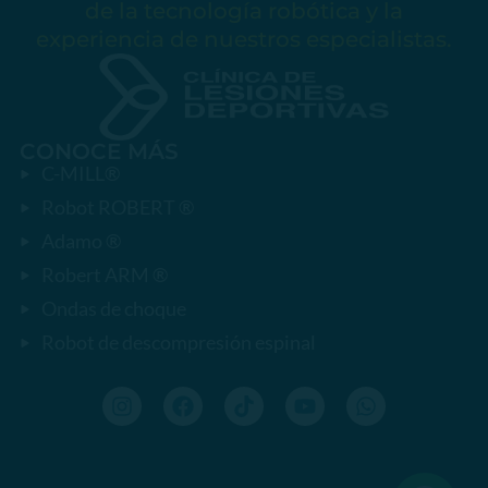
de la tecnología robótica y la
experiencia de nuestros especialistas.
CONOCE MÁS
C-MILL®
Robot ROBERT ®
Adamo ®
Robert ARM ®
Ondas de choque
Robot de descompresión espinal
I
F
T
Y
W
n
a
i
o
h
s
c
k
u
a
t
e
t
t
t
a
b
o
u
s