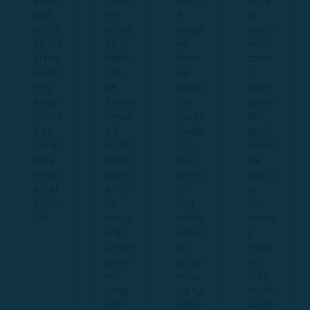
que
rte
a
al
prote
antes
carga
camin
ge tus
de lo
se
ar o
articu
habit
elimi
corre
lacion
ual,
na
r
es y
de
según
nuev
evita
forma
tus
amen
moles
segur
neces
te,
tias
a y
idade
ayud
duran
contr
s, lo
ándot
te la
olada,
que
e a
terapi
aceler
permi
avanz
a o el
ando
te
ar
ejerci
tu
una
con
cio.
recup
rehab
meno
eraci
ilitaci
s
ón sin
ón
mied
poner
progr
o y
en
esiva
más
riesg
y a tu
motiv
o tu
ritmo.
ación.