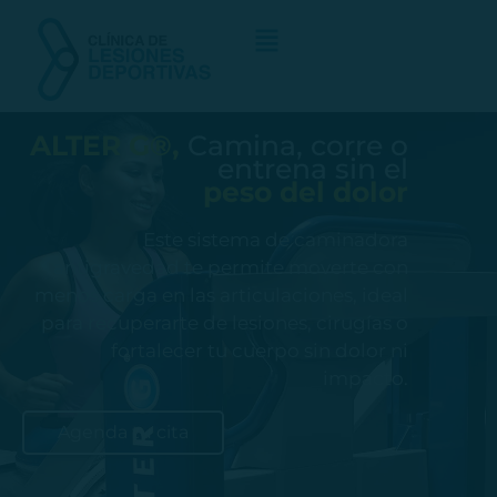
Ir
al
contenido
ALTER G®,
Camina, corre o
entrena sin el
peso del dolor
Este sistema de caminadora
antigravedad te permite moverte con
menos carga en las articulaciones, ideal
para recuperarte de lesiones, cirugías o
fortalecer tu cuerpo sin dolor ni
impacto.
Agenda tu cita