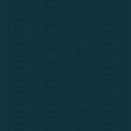
ir la
para
invasi
actua
rigide
perso
vas y
r
z y
nas
el
sobre
recup
con
trata
músc
erar
dolor
mient
ulos,
el
de
o se
articu
movi
espal
ajust
lacion
mient
da,
a
es y
o en
ciátic
según
nervi
zonas
a,
cada
os,
afect
rigide
pacie
sin
adas
z
nte,
neces
por
articu
ofreci
idad
lesion
lar o
endo
de
es o
espas
result
tocar
enfer
mos
ados
el
meda
musc
visibl
cuerp
des
ulare
es
o ni
musc
s, sin
desde
causa
uloes
neces
las
r
quelé
idad
prime
moles
ticas.
de
ras
tias.