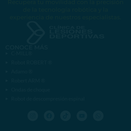
Recupera tu movilidad con la precisión
de la tecnología robótica y la
experiencia de nuestros especialistas.
CONOCE MÁS
C-MILL®
Robot ROBERT ®
Adamo ®
Robert ARM ®
Ondas de choque
Robot de descompresión espinal
I
F
T
Y
W
n
a
i
o
h
s
c
k
u
a
t
e
t
t
t