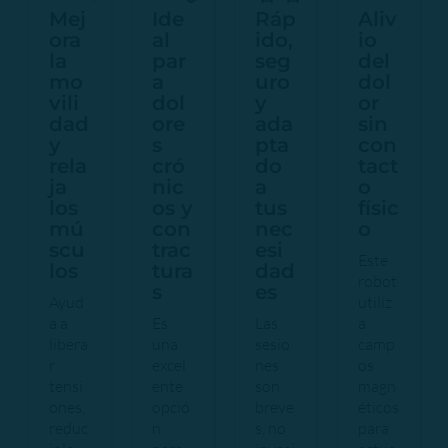
Mej
Ide
Ráp
Aliv
ora
al
ido,
io
la
par
seg
del
mo
a
uro
dol
vili
dol
y
or
dad
ore
ada
sin
y
s
pta
con
rela
cró
do
tact
ja
nic
a
o
los
os y
tus
físic
mú
con
nec
o
scu
trac
esi
Este
los
tura
dad
robot
s
es
Ayud
utiliz
a a
Es
Las
a
libera
una
sesio
camp
r
excel
nes
os
tensi
ente
son
magn
ones,
opció
breve
éticos
reduc
n
s, no
para