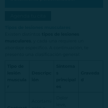
Agenda tu cita
Tipos de lesiones musculares
Existen distintos
tipos de lesiones
musculares
, y cada una requiere un
abordaje específico. A continuación, te
presento una clasificación general:
Tipo de
Síntoma
lesión
Descripc
s
Graveda
muscula
ión
principal
d
r
es
Dolor
Acortami
leve,