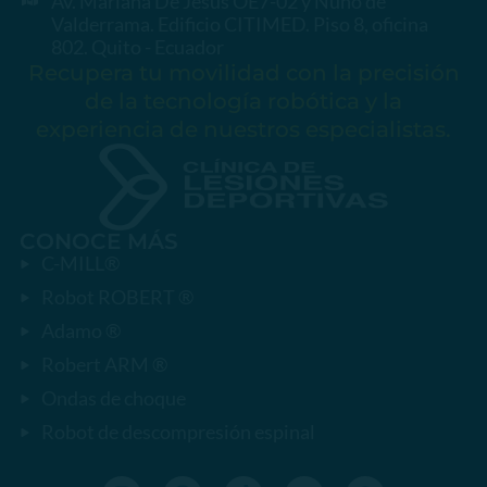
Av. Mariana De Jesús OE7-02 y Nuño de
Valderrama. Edificio CITIMED. Piso 8, oficina
802. Quito - Ecuador
Recupera tu movilidad con la precisión
de la tecnología robótica y la
experiencia de nuestros especialistas.
CONOCE MÁS
C-MILL®
Robot ROBERT ®
Adamo ®
Robert ARM ®
Ondas de choque
Robot de descompresión espinal
I
F
T
Y
W