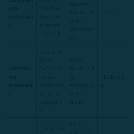
Contract
ento o
rigidez,
ura
tensión
limitació
Leve
muscula
involunt
n de
r
aria del
movimie
músculo.
nto.
Estirami
ento
Dolor
Distensi
excesivo
moderad
ón
de las
o,
Moderad
muscula
fibras sin
sensació
a
r
llegar a
n de
rompers
tirón.
e.
Dolor
Desgarro
intenso,