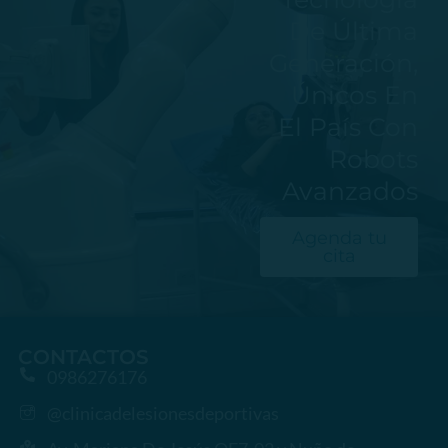
De Última
Generación,
Únicos En
El País Con
Robots
Avanzados
Agenda tu
cita
CONTACTOS
0986276176
@clinicadelesionesdeportivas