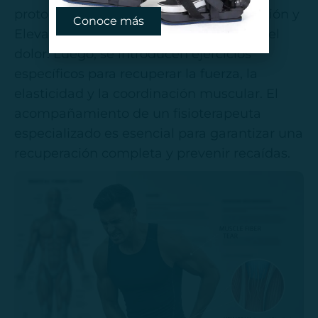
protocolo
RICE
(Reposo, Hielo, Compresión y
Conoce más
Elevación), que reduce la inflamación y el
dolor. Luego, se introducen ejercicios
específicos para recuperar la fuerza, la
elasticidad y la coordinación muscular. El
acompañamiento de un fisioterapeuta
especializado es esencial para garantizar una
recuperación completa y prevenir recaídas.