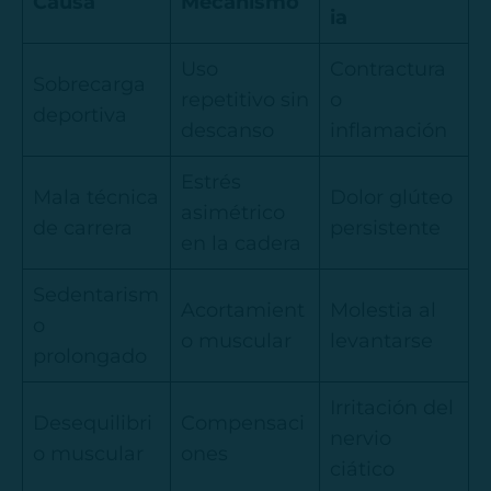
Causa
Mecanismo
ia
Uso
Contractura
Sobrecarga
repetitivo sin
o
deportiva
descanso
inflamación
Estrés
Mala técnica
Dolor glúteo
asimétrico
de carrera
persistente
en la cadera
Sedentarism
Acortamient
Molestia al
o
o muscular
levantarse
prolongado
Irritación del
Desequilibri
Compensaci
nervio
o muscular
ones
ciático